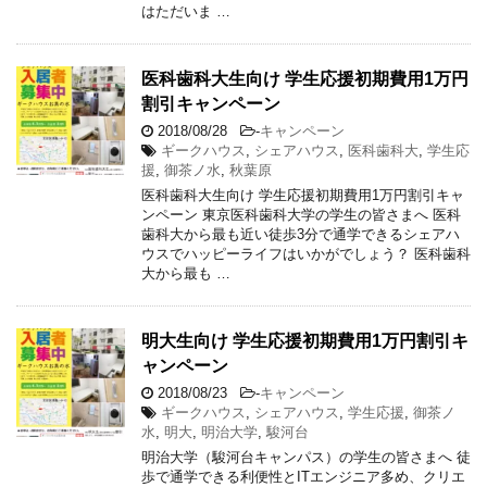
はただいま …
医科歯科大生向け 学生応援初期費用1万円
割引キャンペーン
2018/08/28
-
キャンペーン
ギークハウス
,
シェアハウス
,
医科歯科大
,
学生応
援
,
御茶ノ水
,
秋葉原
医科歯科大生向け 学生応援初期費用1万円割引キャ
ンペーン 東京医科歯科大学の学生の皆さまへ 医科
歯科大から最も近い徒歩3分で通学できるシェアハ
ウスでハッピーライフはいかがでしょう？ 医科歯科
大から最も …
明大生向け 学生応援初期費用1万円割引キ
ャンペーン
2018/08/23
-
キャンペーン
ギークハウス
,
シェアハウス
,
学生応援
,
御茶ノ
水
,
明大
,
明治大学
,
駿河台
明治大学（駿河台キャンパス）の学生の皆さまへ 徒
歩で通学できる利便性とITエンジニア多め、クリエ