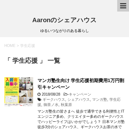
Aaronのシェアハウス
ゆるいつながりのある暮らし
HOME
>
学生応援
「 学生応援 」 一覧
マンガ塾生向け 学生応援初期費用1万円割
引キャンペーン
2018/08/28
-
キャンペーン
ギークハウス
,
シェアハウス
,
マンガ塾
,
学生応
援
,
御茶ノ水
,
秋葉原
マンガ塾生の皆さまへ 徒歩で通学できる利便性とIT
エンジニア多め、クリエイター多めのギークハウス
でハッピーライフはいかがでしょう？ 日本マンガ塾
徒歩3分のシェアハウス、ギークハウスお茶の水で