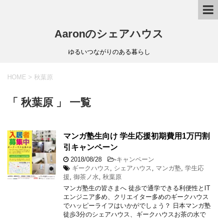
Aaronのシェアハウス
ゆるいつながりのある暮らし
HOME
>
秋葉原
「 秋葉原 」 一覧
マンガ塾生向け 学生応援初期費用1万円割
引キャンペーン
2018/08/28
-
キャンペーン
ギークハウス
,
シェアハウス
,
マンガ塾
,
学生応
援
,
御茶ノ水
,
秋葉原
マンガ塾生の皆さまへ 徒歩で通学できる利便性とIT
エンジニア多め、クリエイター多めのギークハウス
でハッピーライフはいかがでしょう？ 日本マンガ塾
徒歩3分のシェアハウス、ギークハウスお茶の水で