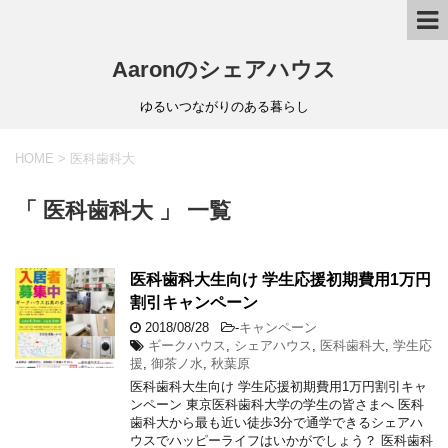
Aaronのシェアハウス
ゆるいつながりのある暮らし
HOME
>
医科歯科大
「 医科歯科大 」 一覧
医科歯科大生向け 学生応援初期費用1万円
割引キャンペーン
2018/08/28
-
キャンペーン
ギークハウス
,
シェアハウス
,
医科歯科大
,
学生応
援
,
御茶ノ水
,
秋葉原
医科歯科大生向け 学生応援初期費用1万円割引キャ
ンペーン 東京医科歯科大学の学生の皆さまへ 医科
歯科大から最も近い徒歩3分で通学できるシェアハ
ウスでハッピーライフはいかがでしょう？ 医科歯科