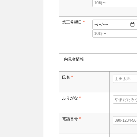
第三希望日
*
内見者情報
氏名
*
ふりがな
*
電話番号
*