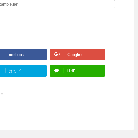
Facebook
Google+
!
はてブ
LINE
5日