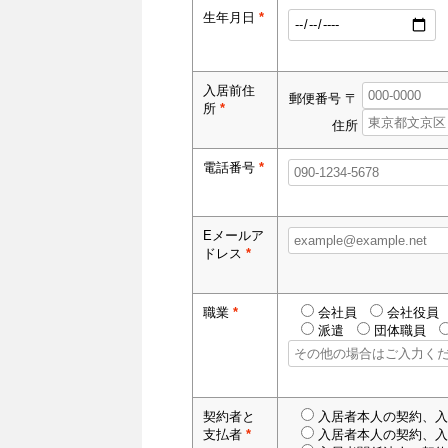
生年月日
*
入居前住
郵便番号 〒
所
*
住所
電話番号
*
Eメールア
ドレス
*
職業
*
会社員
会社役員
派遣
団体職員
契約者と
入居者本人の契約、入
支払者
*
入居者本人の契約、入