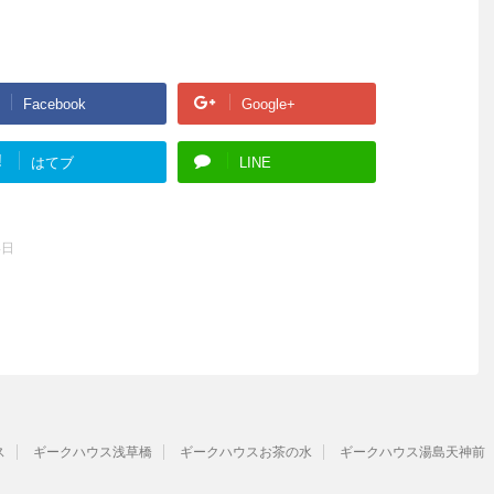
Facebook
Google+
!
はてブ
LINE
4日
ス
ギークハウス浅草橋
ギークハウスお茶の水
ギークハウス湯島天神前