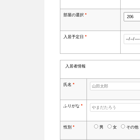
部屋の選択
*
入居予定日
*
入居者情報
氏名
*
ふりがな
*
性別
*
男
女
その他