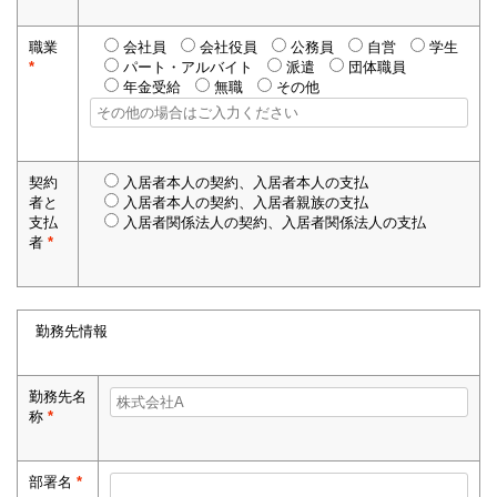
職業
会社員
会社役員
公務員
自営
学生
*
パート・アルバイト
派遣
団体職員
年金受給
無職
その他
契約
入居者本人の契約、入居者本人の支払
者と
入居者本人の契約、入居者親族の支払
支払
入居者関係法人の契約、入居者関係法人の支払
者
*
勤務先情報
勤務先名
称
*
部署名
*