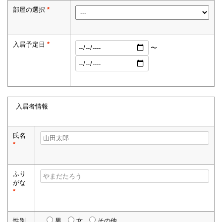
部屋の選択
*
入居予定日
*
〜
入居者情報
氏名
*
ふり
がな
*
性別
男
女
その他