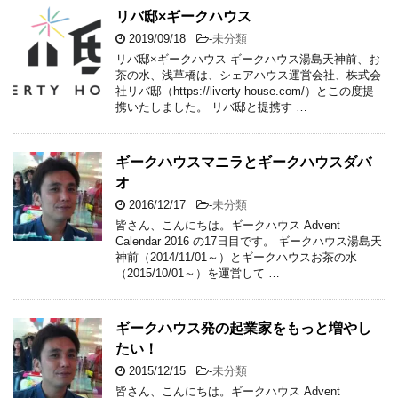
リバ邸×ギークハウス
2019/09/18
-
未分類
リバ邸×ギークハウス ギークハウス湯島天神前、お
茶の水、浅草橋は、シェアハウス運営会社、株式会
社リバ邸（https://liverty-house.com/）とこの度提
携いたしました。 リバ邸と提携す …
ギークハウスマニラとギークハウスダバ
オ
2016/12/17
-
未分類
皆さん、こんにちは。ギークハウス Advent
Calendar 2016 の17日目です。 ギークハウス湯島天
神前（2014/11/01～）とギークハウスお茶の水
（2015/10/01～）を運営して …
ギークハウス発の起業家をもっと増やし
たい！
2015/12/15
-
未分類
皆さん、こんにちは。ギークハウス Advent